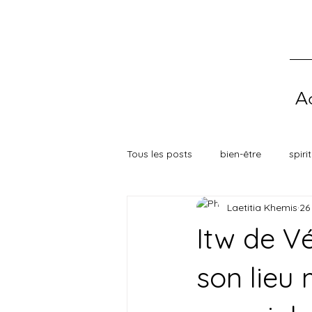
Ac
Tous les posts
bien-être
spiri
Laetitia Khemis
26
Itw de Vé
son lieu 