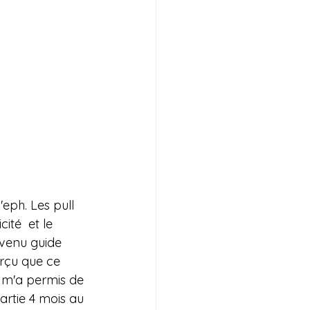
eph. Les pull 
ité  et le 
evenu guide 
erçu que ce 
ui m'a permis de 
artie 4 mois au 