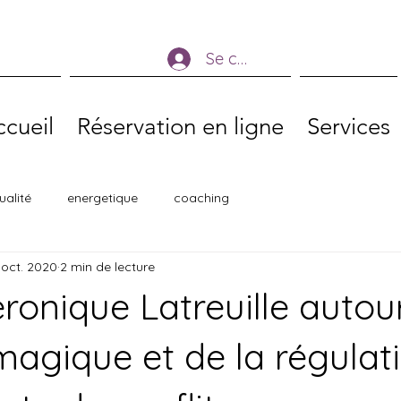
Se connecter
cueil
Réservation en ligne
Services
tualité
energetique
coaching
 oct. 2020
2 min de lecture
ronique Latreuille autou
magique et de la régulat