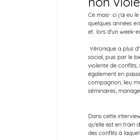
non viole
Ce mois- ci j'ai eu le
quelques années en C
et  lors d'un week-e
 Véronique a plus d'une corde à son arc, issue, du milieu du tourisme, en passant par le 
social, puis par le b
violente de conflits
également en passe 
compagnon, lieu mag
séminaires, mariages
Dans cette interview
qu'elle est en train 
des conflits à laquel