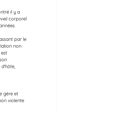
ntré il y a 
veil corporel 
 années.
ulation non 
 est 
son 
d'hôte, 
e gère et 
non violente 