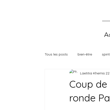
Ac
Tous les posts
bien-être
spiri
Laetitia Khemis
22
Coup de c
ronde Pa