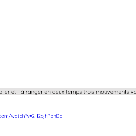
éplier et   à ranger en deux temps trois mouvements vo
.com/watch?v=2H2bjhPohDo