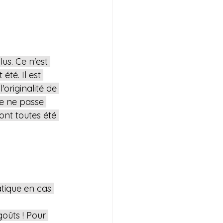
us. Ce n'est 
té. Il est 
'originalité de 
le ne passe 
ont toutes été 
atique en cas 
oûts ! Pour 