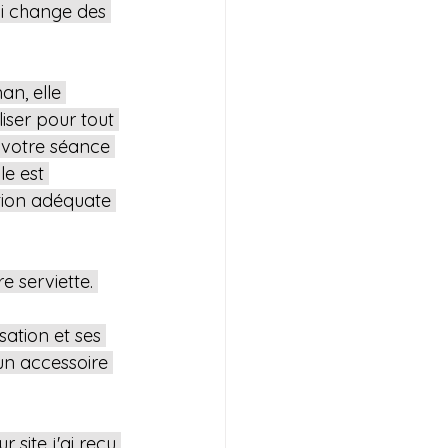
ui change des 
an, elle 
iser pour tout 
 votre séance 
e est 
sation adéquate 
e serviette. 
sation et ses 
un accessoire 
site j'ai reçu 